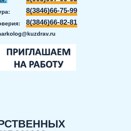
я:
8(3846)66-75-99
ратура:
8(3846)66-82-81
доверия:
narkolog@kuzdrav.ru
АРСТВЕННЫХ