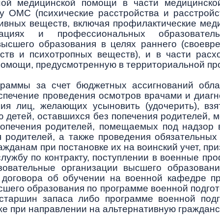
ной медицинской помощи в части медицинско
у ОМС (психические расстройства и расстройст
тивных веществ, включая профилактические ме
изациях и профессиональных образовател
высшего образования в целях раннего (своевре
ств и психотропных веществ), и в части расх
помощи, предусмотренную в территориальной п
граммы за счет бюджетных ассигнований обл
печение проведения осмотров врачами и диагн
ия лиц, желающих усыновить (удочерить), взят
 детей, оставшихся без попечения родителей, м
попечения родителей, помещаемых под надзор 
я родителей, а также проведения обязательных
жданам при постановке их на воинский учет, пр
службу по контракту, поступлении в военные п
зовательные организации высшего образовани
договора об обучении на военной кафедре п
сшего образования по программе военной подгот
 старшин запаса либо программе военной подго
же при направлении на альтернативную гражданс