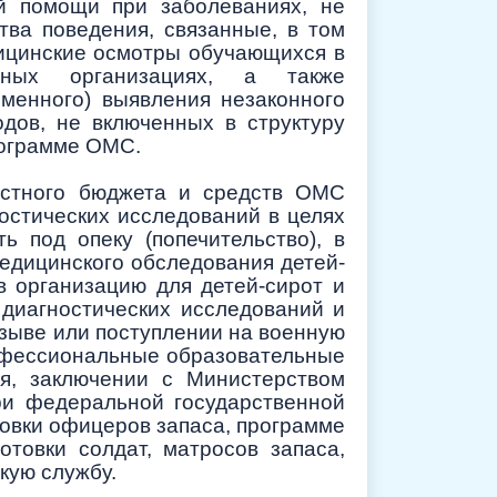
й помощи при заболеваниях, не
ва поведения, связанные, в том
дицинские осмотры обучающихся в
ьных организациях, а также
менного) выявления незаконного
одов, не включенных в структуру
рограмме ОМС.
астного бюджета и средств ОМС
остических исследований в целях
ь под опеку (попечительство), в
едицинского обследования детей-
в организацию для детей-сирот и
 диагностических исследований и
изыве или поступлении на военную
рофессиональные образовательные
я, заключении с Министерством
ри федеральной государственной
овки офицеров запаса, программе
товки солдат, матросов запаса,
кую службу.