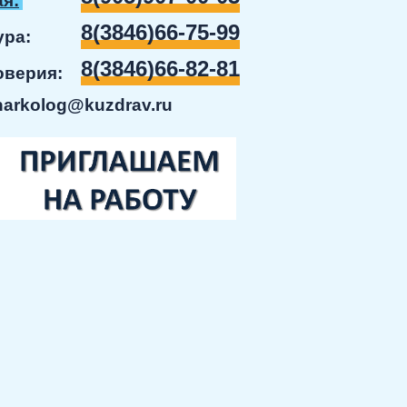
я:
8(3846)66-75-99
ратура:
8(3846)66-82-81
доверия:
narkolog@kuzdrav.ru