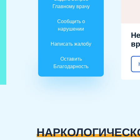
Главному врачу
Сообщить о
нарушении
Не
вр
Написать жалобу
Оставить
Благодарность
НАРКОЛОГИЧЕСК