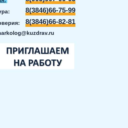
я:
8(3846)66-75-99
ратура:
8(3846)66-82-81
доверия:
narkolog@kuzdrav.ru