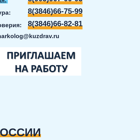
я:
8(3846)66-75-99
ратура:
8(3846)66-82-81
доверия:
narkolog@kuzdrav.ru
РОССИИ