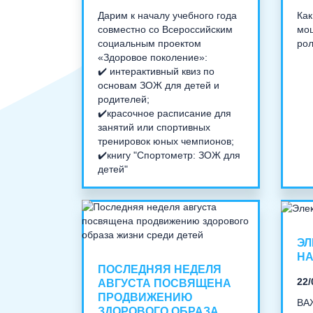
Дарим к началу учебного года
Как
совместно со Всероссийским
мош
социальным проектом
рол
«Здоровое поколение»:
✔️ интерактивный квиз по
основам ЗОЖ для детей и
родителей;
✔️красочное расписание для
занятий или спортивных
тренировок юных чемпионов;
✔️книгу "Спортометр: ЗОЖ для
детей"
ЭЛ
НА
ПОСЛЕДНЯЯ НЕДЕЛЯ
22/
АВГУСТА ПОСВЯЩЕНА
ПРОДВИЖЕНИЮ
ВА
ЗДОРОВОГО ОБРАЗА