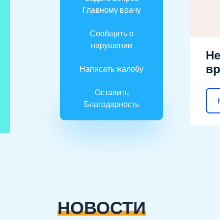
Главному врачу
Сообщить о
нарушении
Не
вр
Написать жалобу
Оставить
Благодарность
НОВОСТИ