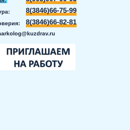
я:
8(3846)66-75-99
ратура:
8(3846)66-82-81
доверия:
narkolog@kuzdrav.ru