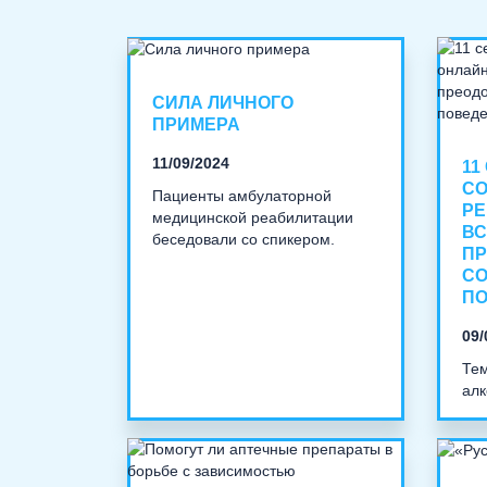
СИЛА ЛИЧНОГО
ПРИМЕРА
11/09/2024
11
С
Пациенты амбулаторной
РЕ
медицинской реабилитации
ВС
беседовали со спикером.
П
С
П
09/
Тем
алк