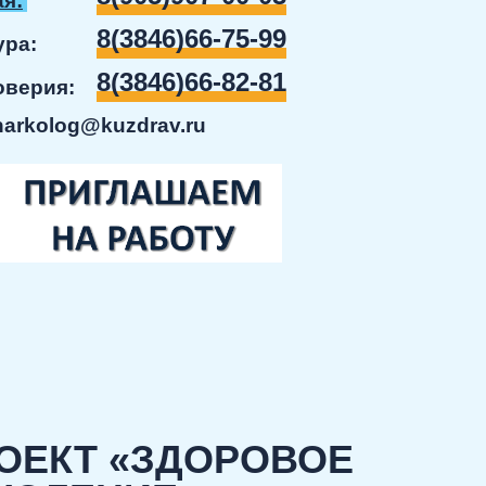
я:
8(3846)66-75-99
ратура:
8(3846)66-82-81
доверия:
narkolog@kuzdrav.ru
ОЕКТ «ЗДОРОВОЕ