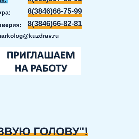
я:
8(3846)66-75-99
ратура:
8(3846)66-82-81
доверия:
narkolog@kuzdrav.ru
ЗВУЮ ГОЛОВУ"!