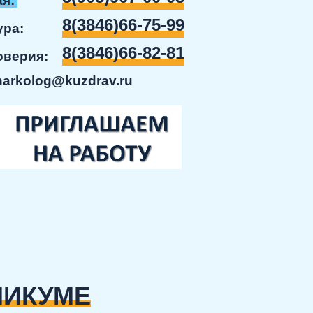
я:
8(3846)66-75-99
ратура:
8(3846)66-82-81
доверия:
narkolog@kuzdrav.ru
НИКУМЕ