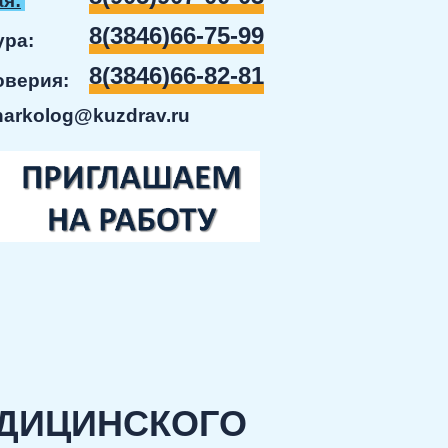
я:
8(3846)66-75-99
ратура:
8(3846)66-82-81
доверия:
narkolog@kuzdrav.ru
ЕДИЦИНСКОГО