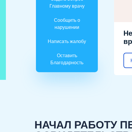
Главному врачу
Сообщить о
нарушении
Не
вр
Написать жалобу
Оставить
Благодарность
НАЧАЛ РАБОТУ 